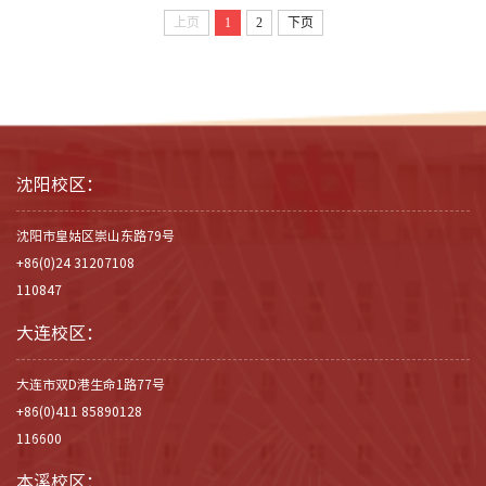
上页
1
2
下页
沈阳校区：
沈阳市皇姑区崇山东路79号
+86(0)24 31207108
110847
大连校区：
大连市双D港生命1路77号
+86(0)411 85890128
116600
本溪校区：