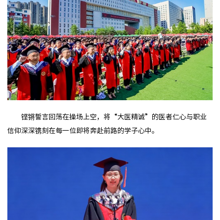
铿锵誓言回荡在操场上空，将“大医精诚”的医者仁心与职业
信仰深深镌刻在每一位即将奔赴前路的学子心中。