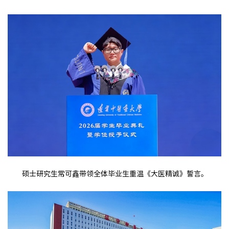
硕士研究生常可鑫带领全体毕业生重温《大医精诚》誓言。