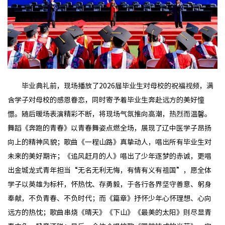
毕业典礼前，现场播放了2026届毕业生对母校的祝福视频，满
含学子对母校的感恩眷恋，同时寄予着毕业生奔赴远方的美好憧
憬。随后暖场表演精彩不断，将现场气氛推向高潮，热烈而温馨。
舞蹈《奔跑的青春》以青春舞姿点燃全场，展现了辽中医学子昂扬
向上的精神风貌；歌曲《一程山路》真挚动人，唱出所有毕业生对
未来的美好期许；《追风赶月的人》唱出了少年逐梦的赤诚，更唱
出金城龙式青年担当“无名无利无悔，有情有义有祖国”，愿全体
学子以英雄为标杆，怀热忱、存勇毅，于各行各界坚守善意、躬身
奉献，不负青春、不负时代；而《篇章》抒怀少年心怀理想、心向
远方的热忱；歌曲串烧《晴天》《下山》《最美的太阳》则尽显青