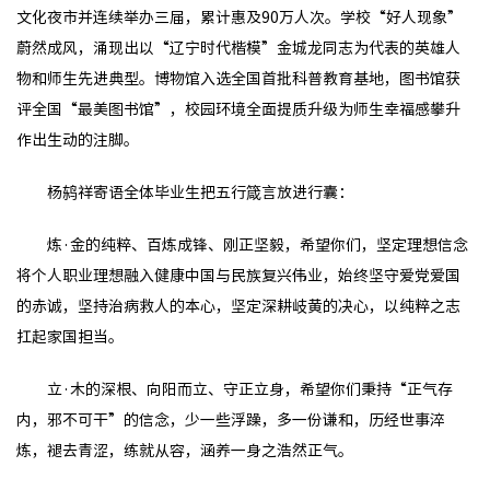
文化夜市并连续举办三届，累计惠及90万人次。学校“好人现象”
蔚然成风，涌现出以“辽宁时代楷模”金城龙同志为代表的英雄人
物和师生先进典型。博物馆入选全国首批科普教育基地，图书馆获
评全国“最美图书馆”，校园环境全面提质升级为师生幸福感攀升
作出生动的注脚。
杨鸫祥寄语全体毕业生把五行箴言放进行囊：
炼·金的纯粹、百炼成锋、刚正坚毅，希望你们，坚定理想信念
将个人职业理想融入健康中国与民族复兴伟业，始终坚守爱党爱国
的赤诚，坚持治病救人的本心，坚定深耕岐黄的决心，以纯粹之志
扛起家国担当。
立·木的深根、向阳而立、守正立身，希望你们秉持“正气存
内，邪不可干”的信念，少一些浮躁，多一份谦和，历经世事淬
炼，褪去青涩，练就从容，涵养一身之浩然正气。