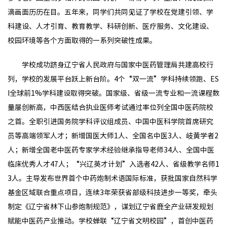
滴画面历历在目。五年来，同学们共同见证了学校在党建引领、学
科建设、人才引育、教育教学、科研创新、医疗服务、文化建设、
校园环境等各个方面取得的一系列突破性成果。
学校成功跻身辽宁省人民政府与国家中医药管理局共建高校行
列，学校的发展平台跃上新台阶。4个“双一流”学科持续领跑、ES
I全球前1%学科建设取得突破。国家级、省级一流专业和一流课程数
量屡创新高，中西医结合执业医师考试通过率位列全国中医药院校
之首。全职引进国务院学科评议组成员、中国中医科学院首席研究
员等高端领军人才；新增国医大师1人、全国名中医3人、岐黄学者2
人；新增全国老中医药专家学术经验继承指导老师34人、全国中医
临床优秀人才47人；“兴辽英才计划”入选者42人、省级教学名师1
3人。主导发布世界首个中药炮制术语国际标准，获批国家自然科学
基金区域联合重点项目，连续3年荣获省部级科技进步一等奖，牵头
制定《辽宁省林下山参炮制规范》，谋划辽宁省鹿全产业研发规划
赋能中医药产业推动。学校蝉联“辽宁省文明校园”，首创中医药