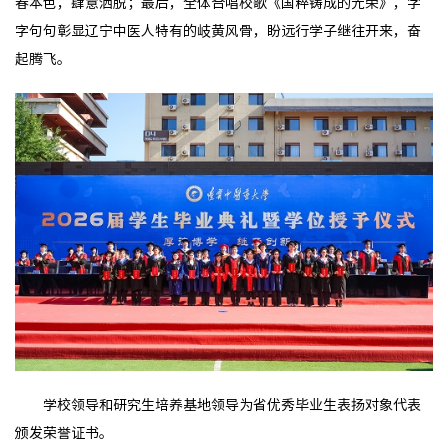
春本色，肆意洒脱；最后，全体合唱校歌《国粹铸成的光荣》，字
字句句彰显辽宁中医人特有的岐黄风骨，盼远行学子继往开来，奋
起腾飞。
学校领导和研究生培养基地领导为省优秀毕业生表扬对象代表
颁发荣誉证书。