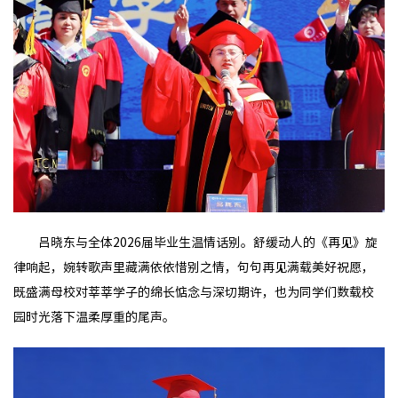
吕晓东与全体2026届毕业生温情话别。舒缓动人的《再见》旋
律响起，婉转歌声里藏满依依惜别之情，句句再见满载美好祝愿，
既盛满母校对莘莘学子的绵长惦念与深切期许，也为同学们数载校
园时光落下温柔厚重的尾声。