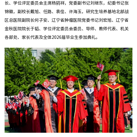
长、学位评定委员会主席杨鸫祥，党委副书记刘继东，纪委书记张
锦徽，副校长戴旭、任路、袁佺、许海玉，研究生培养基地北部战
区总医院副院长何子安、辽宁省肿瘤医院党委书记刘宏旭、辽宁省
金秋医院院长于韬、学位评定委员会委员、导师、教师代表、机关
各部处、家长代表及全体2026届毕业生参加典礼。