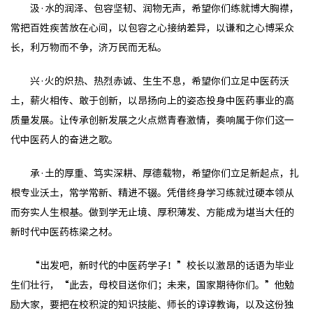
汲·水的润泽、包容坚韧、润物无声，希望你们练就博大胸襟，
常把百姓疾苦放在心间，以包容之心接纳差异，以谦和之心博采众
长，利万物而不争，济万民而无私。
兴·火的炽热、热烈赤诚、生生不息，希望你们立足中医药沃
土，薪火相传、敢于创新，以昂扬向上的姿态投身中医药事业的高
质量发展。让传承创新发展之火点燃青春激情，奏响属于你们这一
代中医药人的奋进之歌。
承·土的厚重、笃实深耕、厚德载物，希望你们立足新起点，扎
根专业沃土，常学常新、精进不辍。凭借终身学习练就过硬本领从
而夯实人生根基。做到学无止境、厚积薄发、方能成为堪当大任的
新时代中医药栋梁之材。
“出发吧，新时代的中医药学子！”校长以激昂的话语为毕业
生们壮行，“此去，母校目送你们；未来，国家期待你们。”他勉
励大家，要把在校积淀的知识技能、师长的谆谆教诲，以及这份独