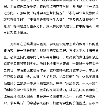
报，全面梳理工作举措、特色亮点与存在问题，并明确了下一步改
进方向。汇报中就“特殊学困生帮扶情况”“参与学业帮扶教师采
取的有效手段”“申请年级调整学生人数”“不及格人数较多科目
原因”等问题进行重点分析，深入探究学风建设工作中的痛点、难
点以及解决措施。
刘继东在总结讲话中强调，学风建设是思想政治教育工作的重
要内容，是一项长期的、战略性的基础工程，直接关乎人才培养质
量，必须坚持问题导向与目标导向相统一，以高度的责任感和紧迫
感将学风建设落到实处。他对此提出三点要求：一是进一步压实全
员责任，学院要优化培养体系，教师要持续提升教学水平，学工队
伍要深入课堂一线，构建“齐抓共管、协同联动”的一体化学风建
设格局；二是进一步深化精准施策，完善“分级分类、一人一策”
的科学化学业帮扶机制，激发内在学习动力，辅导员切实肩负学生
成长成才引路人职责；三是进一步厚植育人文化，营造“严谨思
辨、求实笃行”的卓越学风氛围，加强对学生的价值塑造，从根本