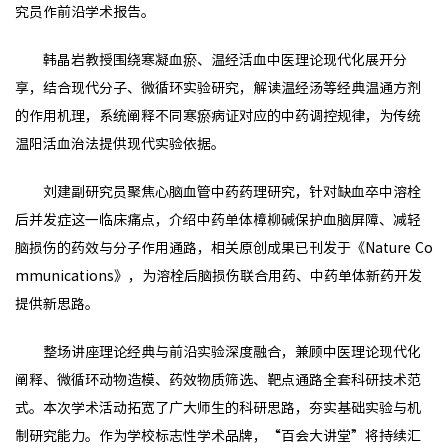
究员作前沿学术报告。
韩晶岩教授围绕寒凝血瘀、温经活血中医理论现代化展开分
享，结合现代分子、微循环实验研究，解读温经汤等经典温通方剂
的作用机理，系统阐释不同寒瘀病证对应的中药调控规律，为传统
温阳活血治法提供现代实验依据。
刘建副研究员聚焦心脑血管中药药理研究，针对缺血卒中溶栓
后并发症这一临床痛点，介绍中药单体樟柳碱保护血脑屏障、减轻
脑损伤的药效与分子作用通路，相关原创成果已刊发于《Nature Co
mmunications》，为溶栓后脑损伤联合用药、中药单体新药开发
提供新思路。
整场讲座理论经典与前沿实验深度融合，兼顾中医理论现代化
阐释、微循环动物造模、药效物质筛选、靶点通路全套科研技术范
式。本次学术活动拓宽了广大师生的科研思路，夯实基础实验与机
制研究能力。作为学校标志性学术品牌，“百会大讲堂”将持续汇