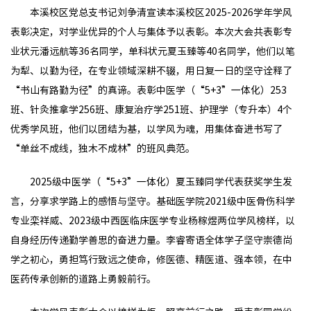
本溪校区党总支书记刘争清宣读本溪校区2025-2026学年学风
表彰决定，对学业优异的个人与集体予以表彰。本次大会共表彰专
业状元潘远航等36名同学，单科状元夏玉臻等40名同学，他们以笔
为犁、以勤为径，在专业领域深耕不辍，用日复一日的坚守诠释了
“书山有路勤为径”的真谛。表彰中医学（“5+3”一体化）253
班、针灸推拿学256班、康复治疗学251班、护理学（专升本）4个
优秀学风班，他们以团结为基，以学风为魂，用集体奋进书写了
“单丝不成线，独木不成林”的班风典范。
2025级中医学（“5+3”一体化）夏玉臻同学代表获奖学生发
言，分享求学路上的感悟与坚守。基础医学院2021级中医骨伤科学
专业栾祥威、2023级中西医临床医学专业杨稼煜两位学风榜样，以
自身经历传递勤学善思的奋进力量。李睿寄语全体学子坚守崇德尚
学之初心，勇担笃行致远之使命，修医德、精医道、强本领，在中
医药传承创新的道路上勇毅前行。